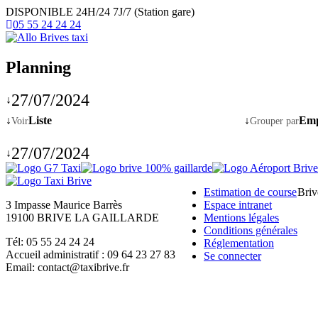
DISPONIBLE 24H/24 7J/7 (Station gare)
05 55 24 24 24
Planning
27/07/2024
↓
↓
Liste
↓
Emp
Voir
Grouper par
27/07/2024
↓
Estimation de course
Briv
3 Impasse Maurice Barrès
Espace intranet
19100 BRIVE LA GAILLARDE
Mentions légales
Conditions générales
Tél: 05 55 24 24 24
Réglementation
Accueil administratif : 09 64 23 27 83
Se connecter
Email: contact@taxibrive.fr