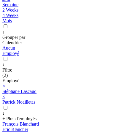
Semaine
2 Weeks
4 Weeks
Mois
↓
Grouper par
Calendrier
Aucun
Employé
↓
Filtre
(2)
Employé
×
Stéphane Lascaud
×
Patrick Noailletas
↓
+ Plus d'employés
François Blanchard
Eric Blancher