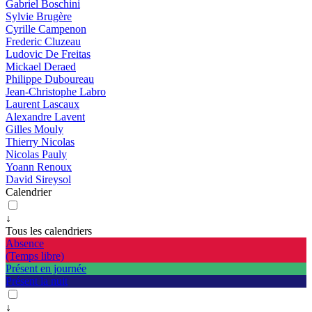
Gabriel Boschini
Sylvie Brugère
Cyrille Campenon
Frederic Cluzeau
Ludovic De Freitas
Mickael Deraed
Philippe Duboureau
Jean-Christophe Labro
Laurent Lascaux
Alexandre Lavent
Gilles Mouly
Thierry Nicolas
Nicolas Pauly
Yoann Renoux
David Sireysol
Calendrier
↓
Tous les calendriers
Absence
(Temps libre)
Présent en journée
Présent la nuit
↓