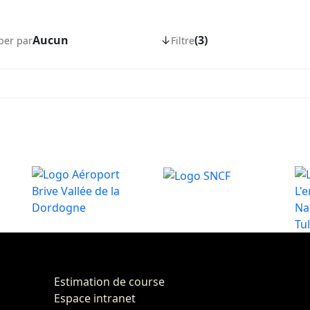
Aucun
↓
(3)
per par
Filtre
Estimation de course
Espace intranet