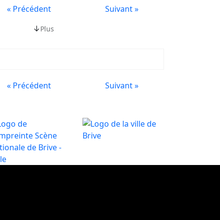
« Précédent
Suivant »
↓
Plus
« Précédent
Suivant »