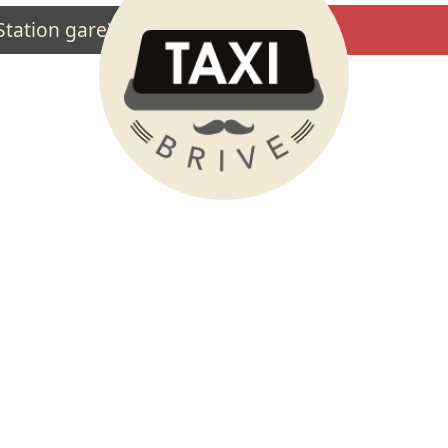
tation gare)
Planning