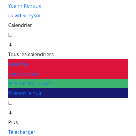
Yoann Renoux
David Sireysol
Calendrier
↓
Tous les calendriers
Absence
(Temps libre)
Présent en journée
Présent la nuit
↓
Plus
Télécharger