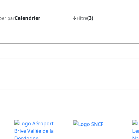
Calendrier
↓
(3)
per par
Filtre